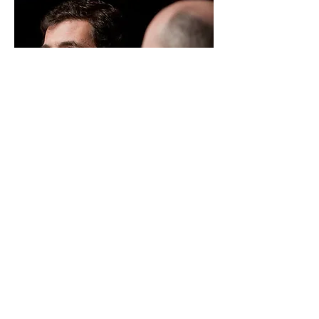
Hernán Morano
Actor, conferencista y escritor