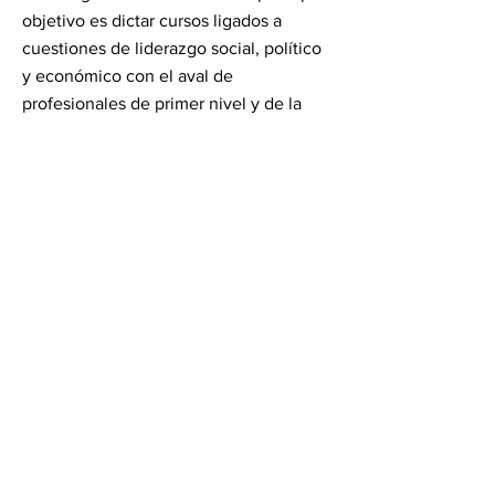
objetivo es dictar cursos ligados a
cuestiones de liderazgo social, político
y económico con el aval de
profesionales de primer nivel y de la
Fundación Internacional de Jóvenes
Líderes.
Durante el curso, el alumno a distancia
estudiará con un paquete educativo
desarrollado especialmente por
profesionales capacitados para ello.
Este material consta de manuales que
contienen el programa de cada
asignatura íntegramente desarrollados.
Además, cada unidad contiene una
serie de actividades cuya finalidad es
que el estudiante fije conocimientos y
pueda autoevaluarse.Finalizadas las 4