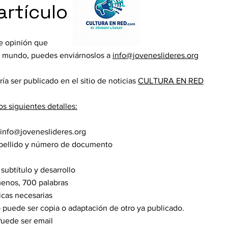
artículo
de opinión que
el mundo, puedes enviárnoslos a
info@joveneslideres.org
ía ser publicado en el sitio de noticias
CULTURA EN RED
os siguientes detalles:
info@joveneslideres.org
 apellido y número de documento
 subtítulo y desarrollo
 menos, 700 palabras
ficas necesarias
 no puede ser copia o adaptación de otro ya publicado.
Puede ser email