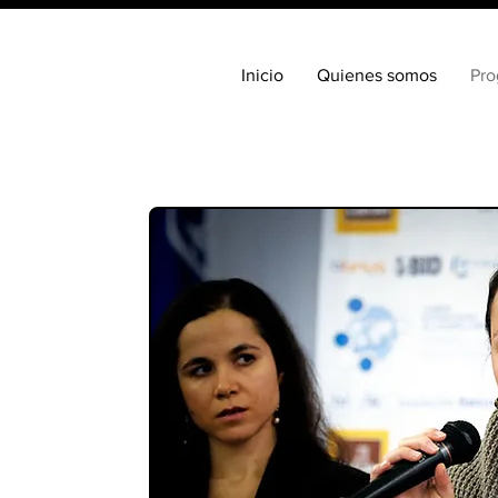
Inicio
Quienes somos
Pro
ara decirle
onces ...