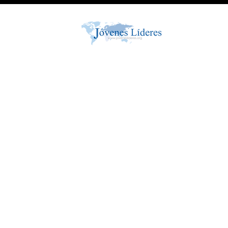
¿tienes algo p
al mundo? ent
ALZA TU VOZ!