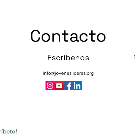
Contacto
Escríbenos
info@joveneslideres.org
ríbete!