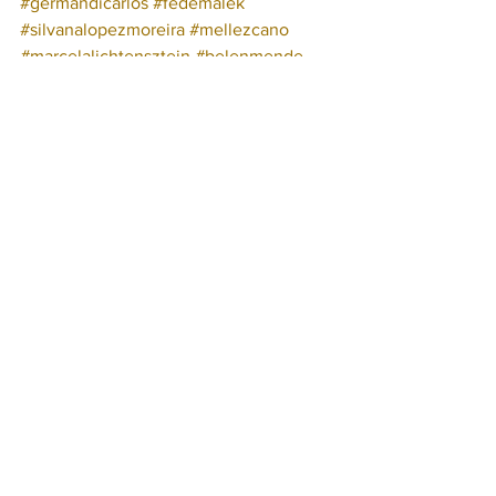
#germandicarlos
#fedemalek
#silvanalopezmoreira
#mellezcano
#marcelalichtensztejn
#belenmende
#mateosalinas
#estanislaobachrach
#miguelcapurro
#sebastiansosa
#daniellopezrosetti
#joveneslideres
Ver todo
Entradas recientes