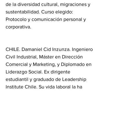
de la diversidad cultural, migraciones y 
sustentabilidad. Curso elegido: 
Protocolo y comunicación personal y 
corporativa.
CHILE. Damaniel Cid Inzunza. Ingeniero 
Civil Industrial, Máster en Dirección 
Comercial y Marketing, y Diplomado en 
Liderazgo Social. Ex dirigente 
estudiantil y graduado de Leadership 
Institute Chile. Su vida laboral la ha 
desarrollado en empresas privadas del 
sector de las finanzas, destacando la 
asesoría en temas económicos, 
administrativos y de gestión 
empresarial. Curso elegido: "Liderazgo 
y trabajo en equipo"