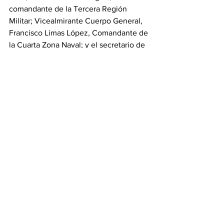
comandante de la Tercera Región 
Militar; Vicealmirante Cuerpo General, 
Francisco Limas López, Comandante de 
la Cuarta Zona Naval; y el secretario de 
Turismo en Sinaloa, Francisco Manuel 
Córdova Celaya; entre otras 
personalidades
#siviva
#congresovalores
#mazatlan
Ver todo
Entradas recientes